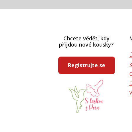
Chcete vědět, kdy
M
přijdou nové kousky?
Ú
Registrujte se
D
V