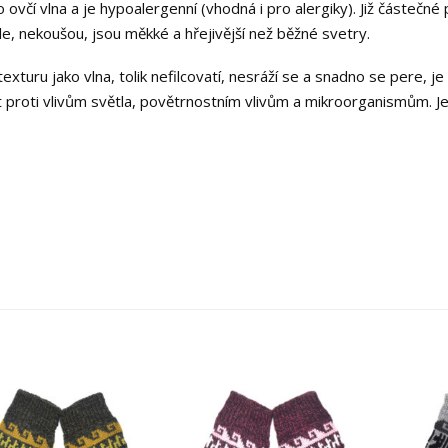
 ovčí vlna a je hypoalergenní (vhodná i pro alergiky). Již částečné 
e, nekoušou, jsou měkké a hřejivější než běžné svetry.
turu jako vlna, tolik nefilcovatí, nesráží se a snadno se pere, j
 proti vlivům světla, povětrnostním vlivům a mikroorganismům. J