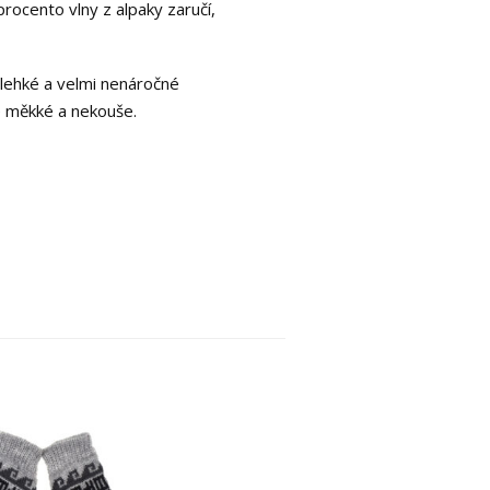
procento vlny z alpaky zaručí,
e lehké a velmi nenáročné
e měkké a nekouše.