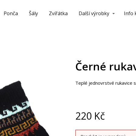
Ponča
Šály
Zvířátka
Další výrobky
Info
Černé rukav
Teplé jednovrstvé rukavice s
220
Kč