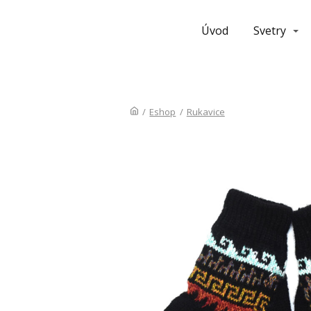
Úvod
Svetry
/
Eshop
/
Rukavice