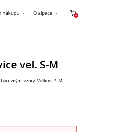
 k nákupu
O alpace
0
ice vel. S-M
 barevnými vzory. Velikost S-M.