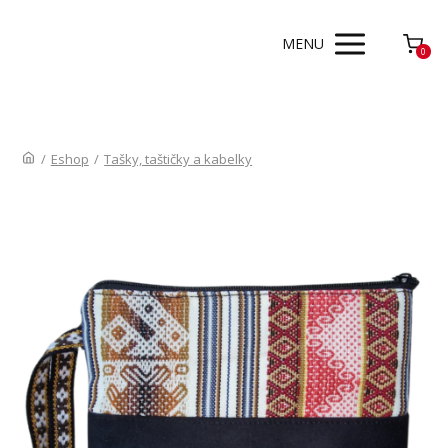
MENU
0
/
Eshop
/
Tašky, taštičky a kabelky