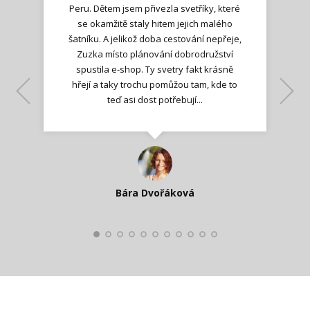
Peru. Dětem jsem přivezla svetříky, které
se okamžitě staly hitem jejich malého
šatníku. A jelikož doba cestování nepřeje,
Zuzka místo plánování dobrodružství
spustila e-shop. Ty svetry fakt krásně
hřejí a taky trochu pomůžou tam, kde to
Lenka K.
Lenka K.
Ilona M.
teď asi dost potřebují...
Nadšená zpráva
Jana T.
spokojená zákaznice
Zdeňka D.
Katka Perháčová
Smolková
Bára Dvořáková
Kateřina Veleta Štěpánová
Pavlína Ráslová