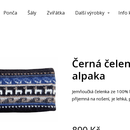
Ponča
Šály
Zvířátka
Další výrobky
Info
Černá čele
alpaka
Jemňoučká čelenka ze 100% bab
příjemná na nošení, je lehká,