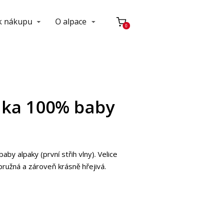
 k nákupu
O alpace
0
nka 100% baby
y alpaky (první střih vlny). Velice
 pružná a zároveň krásně hřejivá.