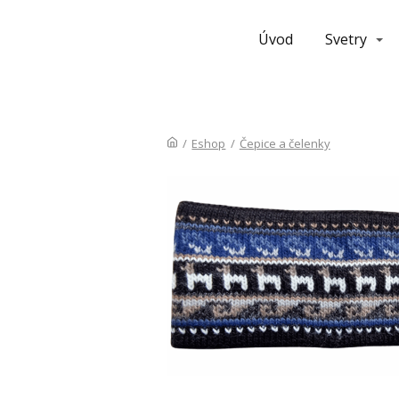
Úvod
Svetry
/
Eshop
/
Čepice a čelenky