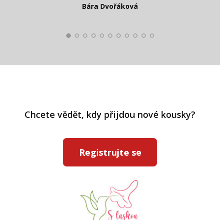
Bára Dvořáková
Kateřina Veleta Štěpánová
Pavlína Ráslová
Chcete vědět, kdy přijdou nové kousky?
Registrujte se