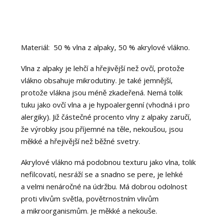
Materiál: 50 % vlna z alpaky, 50 % akrylové vlákno.
Vlna z alpaky je lehčí a hřejivější než ovčí, protože
vlákno obsahuje mikrodutiny. Je také jemnější,
protože vlákna jsou méně zkadeřená. Nemá tolik
tuku jako ovčí vlna a je hypoalergenní (vhodná i pro
alergiky). Již částečné procento vlny z alpaky zaručí,
že výrobky jsou příjemné na těle, nekoušou, jsou
měkké a hřejivější než běžné svetry.
Akrylové vlákno má podobnou texturu jako vlna, tolik
nefilcovatí, nesráží se a snadno se pere, je lehké
a velmi nenáročné na údržbu. Má dobrou odolnost
proti vlivům světla, povětrnostním vlivům
a mikroorganismům. Je měkké a nekouše.