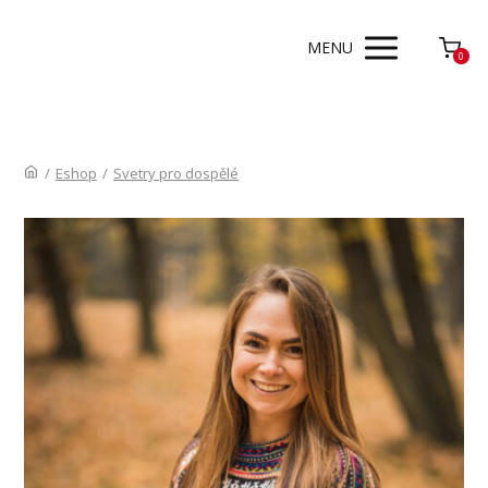
MENU
0
/
Eshop
/
Svetry pro dospělé