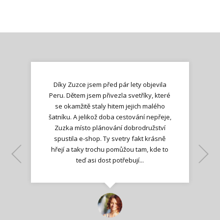
Díky Zuzce jsem před pár lety objevila
Peru. Dětem jsem přivezla svetříky, které
se okamžitě staly hitem jejich malého
šatníku. A jelikož doba cestování nepřeje,
Zuzka místo plánování dobrodružství
spustila e-shop. Ty svetry fakt krásně
hřejí a taky trochu pomůžou tam, kde to
Lenka K.
Lenka K.
Ilona M.
teď asi dost potřebují...
Nadšená zpráva
Jana T.
spokojená zákaznice
Zdeňka D.
Katka Perháčová
Smolková