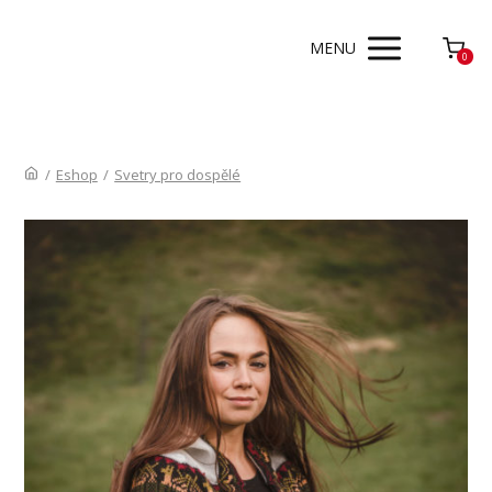
MENU
0
/
Eshop
/
Svetry pro dospělé