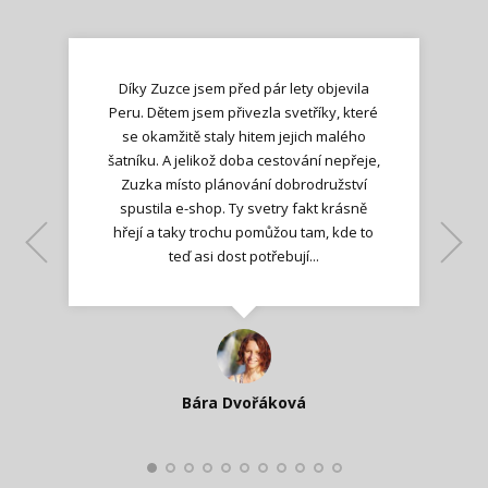
Díky Zuzce jsem před pár lety objevila
Peru. Dětem jsem přivezla svetříky, které
se okamžitě staly hitem jejich malého
šatníku. A jelikož doba cestování nepřeje,
Zuzka místo plánování dobrodružství
spustila e-shop. Ty svetry fakt krásně
hřejí a taky trochu pomůžou tam, kde to
Lenka K.
Lenka K.
Ilona M.
teď asi dost potřebují...
Nadšená zpráva
Jana T.
spokojená zákaznice
Zdeňka D.
Katka Perháčová
Smolková
Bára Dvořáková
Kateřina Veleta Štěpánová
Pavlína Ráslová