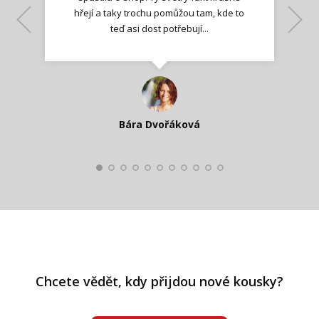
hřejí a taky trochu pomůžou tam, kde to
Lenka K.
Lenka K.
Ilona M.
teď asi dost potřebují...
Nadšená zpráva
Jana T.
spokojená zákaznice
Zdeňka D.
Katka Perháčová
Smolková
Bára Dvořáková
Kateřina Veleta Štěpánová
Pavlína Ráslová
Chcete vědět, kdy přijdou nové kousky?