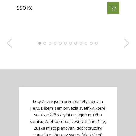
990
990
990
1 690
1 690
1 690
1 690
1 690
1 690
1 690
1 690
1 690
Kč
Kč
Kč
Kč
Kč
Kč
Kč
Kč
Kč
Kč
Kč
Kč
Díky Zuzce jsem před pár lety objevila
Peru. Dětem jsem přivezla svetříky, které
se okamžitě staly hitem jejich malého
šatníku. A jelikož doba cestování nepřeje,
Zuzka místo plánování dobrodružství
spustila e-shop. Ty svetry fakt krásně