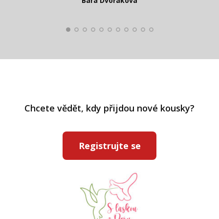
Bára Dvořáková
Kateřina Veleta Štěpánová
Pavlína Ráslová
Chcete vědět, kdy přijdou nové kousky?
Registrujte se