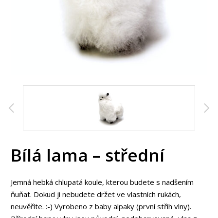
Bílá lama – střední
Jemná hebká chlupatá koule, kterou budete s nadšením
ňuňat. Dokud ji nebudete držet ve vlastních rukách,
neuvěříte. :-) Vyrobeno z baby alpaky (první střih vlny).