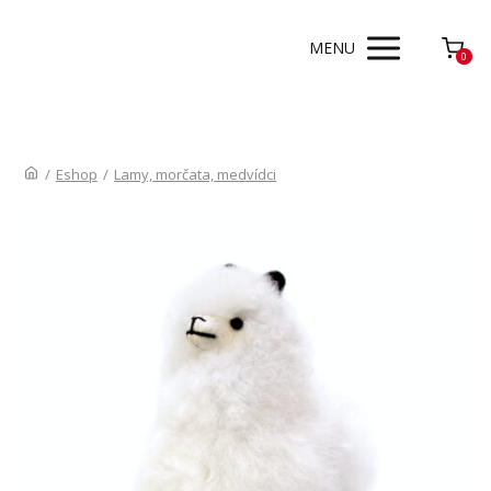
MENU
0
/
Eshop
/
Lamy, morčata, medvídci