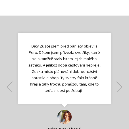
Díky Zuzce jsem před pár lety objevila
Peru. Dětem jsem přivezla svetříky, které
se okamžitě staly hitem jejich malého
šatníku. A jelikož doba cestování nepřeje,
Zuzka místo plánování dobrodružství
spustila e-shop. Ty svetry fakt krásně
hřejí a taky trochu pomůžou tam, kde to
Lenka K.
Lenka K.
Ilona M.
teď asi dost potřebují...
Nadšená zpráva
Jana T.
spokojená zákaznice
Zdeňka D.
Katka Perháčová
Smolková