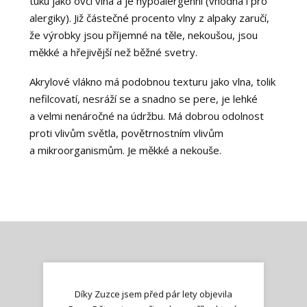
tuku jako ovčí vlna a je hypoalergenní (vhodná i pro
alergiky). Již částečné procento vlny z alpaky zaručí,
že výrobky jsou příjemné na těle, nekoušou, jsou
měkké a hřejivější než běžné svetry.
Akrylové vlákno má podobnou texturu jako vlna, tolik
nefilcovatí, nesráží se a snadno se pere, je lehké
a velmi nenáročné na údržbu. Má dobrou odolnost
proti vlivům světla, povětrnostním vlivům
a mikroorganismům. Je měkké a nekouše.
Díky Zuzce jsem před pár lety objevila