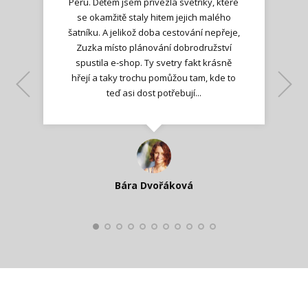
Peru. Dětem jsem přivezla svetříky, které
se okamžitě staly hitem jejich malého
šatníku. A jelikož doba cestování nepřeje,
Zuzka místo plánování dobrodružství
spustila e-shop. Ty svetry fakt krásně
hřejí a taky trochu pomůžou tam, kde to
Lenka K.
Lenka K.
Ilona M.
teď asi dost potřebují...
Nadšená zpráva
Jana T.
spokojená zákaznice
Zdeňka D.
Katka Perháčová
Smolková
Bára Dvořáková
Kateřina Veleta Štěpánová
Pavlína Ráslová