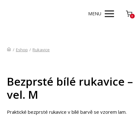
MENU
0
/
Eshop
/
Rukavice
Bezprsté bílé rukavice –
vel. M
Praktické bezprsté rukavice v bílé barvě se vzorem lam.