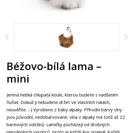
Béžovo-bílá lama –
mini
Jemná hebká chlupatá koule, kterou budete s nadšením
ňuňat. Dokud ji nebudete držet ve vlastních rukách,
neuvěříte. :-) Vyrobeno z baby alpaky. Přírodní barvy vlny
jsou původní, nedobarvované, vlna z alpaky má totiž až 22
barevných odstínů. Lamičky pocházejí od drobných
peruánských výrobců, proto je každý kus originál. Každý