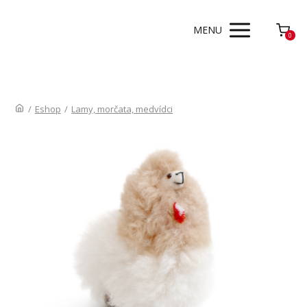
MENU
0
/
Eshop
/
Lamy, morčata, medvídci