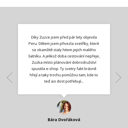
Díky Zuzce jsem před pár lety objevila
Peru. Dětem jsem přivezla svetříky, které
se okamžitě staly hitem jejich malého
šatníku. A jelikož doba cestování nepřeje,
Zuzka místo plánování dobrodružství
spustila e-shop. Ty svetry fakt krásně
hřejí a taky trochu pomůžou tam, kde to
Lenka K.
Lenka K.
Ilona M.
teď asi dost potřebují...
Nadšená zpráva
Jana T.
spokojená zákaznice
Zdeňka D.
Katka Perháčová
Smolková
Bára Dvořáková
Kateřina Veleta Štěpánová
Pavlína Ráslová