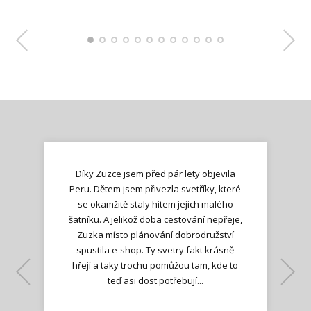
Díky Zuzce jsem před pár lety objevila
Peru. Dětem jsem přivezla svetříky, které
se okamžitě staly hitem jejich malého
šatníku. A jelikož doba cestování nepřeje,
Zuzka místo plánování dobrodružství
spustila e-shop. Ty svetry fakt krásně
hřejí a taky trochu pomůžou tam, kde to
Lenka K.
Lenka K.
Ilona M.
teď asi dost potřebují...
Nadšená zpráva
Jana T.
spokojená zákaznice
Zdeňka D.