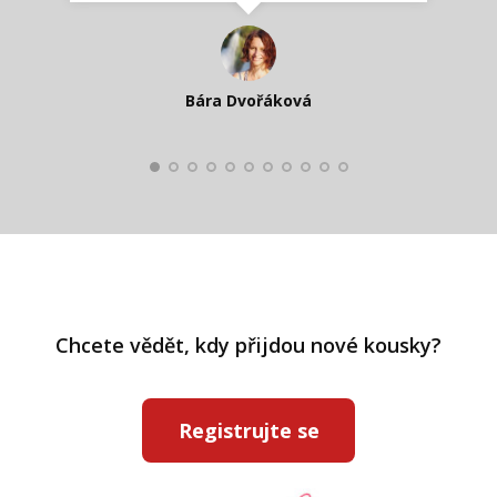
Katka Perháčová
Smolková
Bára Dvořáková
Kateřina Veleta Štěpánová
Pavlína Ráslová
Chcete vědět, kdy přijdou nové kousky?
Registrujte se