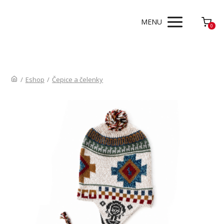
MENU
0
/
Eshop
/
Čepice a čelenky