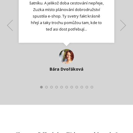
šatníku. A jelikož doba cestování nepřeje,
Zuzka místo plánování dobrodružství
spustila e-shop. Ty svetry fakt krásně
hřejí a taky trochu pomůžou tam, kde to
Lenka K.
Lenka K.
Ilona M.
teď asi dost potřebují...
Nadšená zpráva
Jana T.
spokojená zákaznice
Zdeňka D.
Katka Perháčová
Smolková
Bára Dvořáková
Kateřina Veleta Štěpánová
Pavlína Ráslová