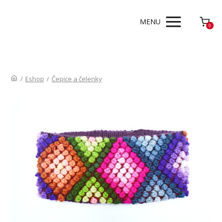
MENU
0
/
Eshop
/
Čepice a čelenky