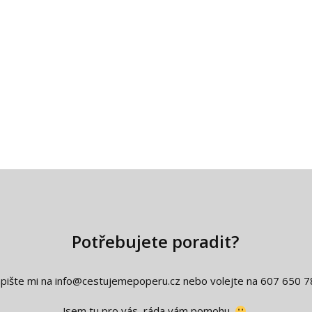
Potřebujete poradit?
pište mi na info@cestujemepoperu.cz nebo volejte na 607 650 7
Jsem tu pro vás, ráda vám pomohu.