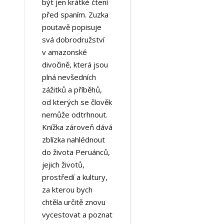
být jen krátké čtení
před spaním. Zuzka
poutavě popisuje
svá dobrodružství
v amazonské
divočině, která jsou
plná nevšedních
zážitků a příběhů,
od kterých se člověk
nemůže odtrhnout.
Knížka zároveň dává
zblízka nahlédnout
do života Peruánců,
jejich životů,
prostředí a kultury,
za kterou bych
chtěla určitě znovu
vycestovat a poznat