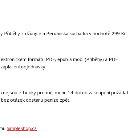
 Příběhy z džungle a Peruánská kuchařka v hodnotě 299 Kč.
lektronickém formátu PDF, epub a mobi (Příběhy) a PDF
 zaplacení objednávky.
oto nejsou e-booky pro mě, mohu 14 dní od zakoupení požádat
a bez otázek dostanu peníze zpět.
tému
SimpleShop.cz
.