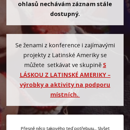
ohlasů nechávám záznam stále
dostupný.
Se ženami z konference i zajímavými
projekty z Latinské Ameriky se
můžete setkávat ve skupině
S
LÁSKOU Z LATINSKÉ AMERIKY –
výrobky a aktivity na podporu
místních.
Přesně něco takového teď potřebuju... Slyšet