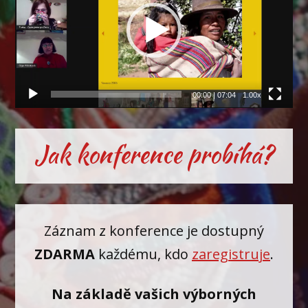
00:00
|
07:04
1.00x
Jak konference probíhá?
Záznam z konference je dostupný
ZDARMA
každému, kdo
zaregistruje
.
Na základě vašich výborných