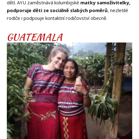
dětí. AYU zaměstnává kolumbijské
matky samoživitelky,
podporuje děti ze sociálně slabých poměrů
, nezletilé
rodiče i podpouje kontaktní rodičovství obecně.
GUATEMALA