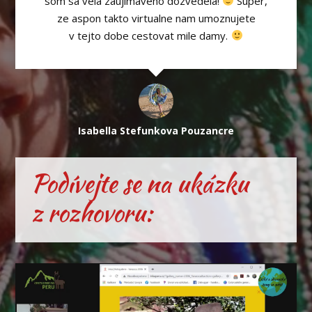
som sa vela zaujimaveho dozvedela!
Super,
ze aspon takto virtualne nam umoznujete
v tejto dobe cestovat mile damy.
Isabella Stefunkova Pouzancre
Podívejte se na ukázku
z rozhovoru:
Video
přehrávač