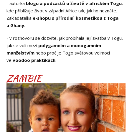
- autorka
blogu a podcastů o životě v africkém Togu
,
kde přibližuje život v západní Africe tak, jak ho neznáte.
Zakladatelka
e-shopu s přírodní kosmetikou z Toga
a Ghany
.
- v rozhovoru se dozvíte, jak probíhala její svatba v Togu,
jak se volí mezi
polygamním a monogamním
manželstvím
nebo proč je Togo světovou velmocí
ve
voodoo praktikách
.
ZAMBIE