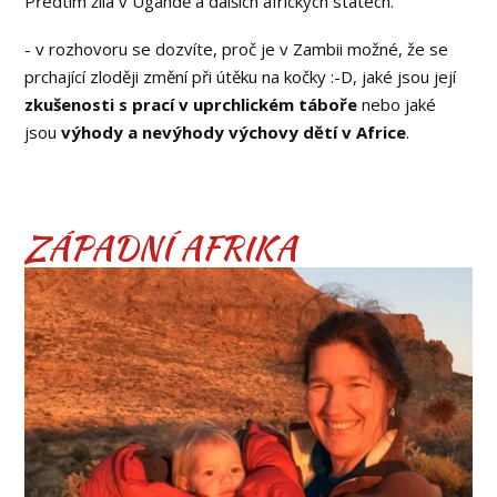
Předtím žila v Ugandě a dalších afrických státech.
- v rozhovoru se dozvíte, proč je v Zambii možné, že se
prchající zloději změní při útěku na kočky :-D, jaké jsou její
zkušenosti s prací v uprchlickém táboře
nebo jaké
jsou
výhody a nevýhody výchovy dětí v Africe
.
ZÁPADNÍ AFRIKA