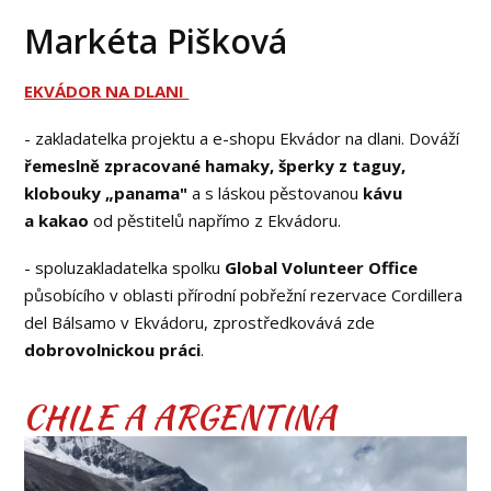
Markéta Pišková
EKVÁDOR NA DLANI
- zakladatelka projektu a e-shopu Ekvádor na dlani. Dováží
řemeslně zpracované hamaky, šperky z taguy,
klobouky „panama"
a s láskou pěstovanou
kávu
a kakao
od pěstitelů napřímo z Ekvádoru.
- spoluzakladatelka spolku
Global Volunteer Office
působícího v oblasti přírodní pobřežní rezervace Cordillera
del Bálsamo v Ekvádoru, zprostředkovává zde
dobrovolnickou práci
.
CHILE A ARGENTINA