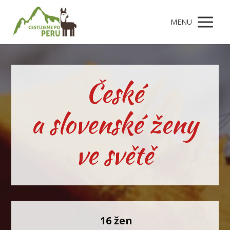
MENU
České
a slovenské ženy
ve světě
16 žen