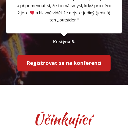
a připomenout si, že to má smysl, když pro něco
žijete
a hlavně vidět že nejste jediný (jediná)
ten ,,outsider "
Kristýna B.
Registrovat se na konferenci
Účinkující