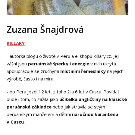
Zuzana Šnajdrová
KILLARY
- autorka blogu o životě v Peru a e-shopu Killary.cz. Její
vášní jsou
peruánské šperky
i energie
v nich ukrytá.
Spolupracuje se zručnými
místními řemeslníky
na jejich
výrobě, často i na míru.
- do Peru jezdí 12 let, z toho žila 6 let v Cuscu. Povídat
bude i tom, co zažila jako
učitelka angličtiny na klasické
peruánské základce
nebo jak strávila se svým
peruánským manželem a dětmi
náročnou karanténu
v Cuscu
.