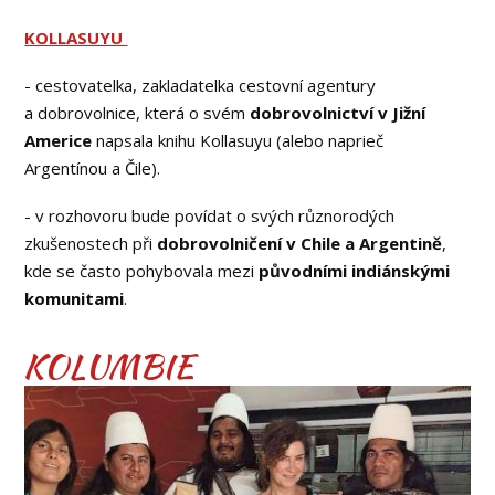
KOLLASUYU
- cestovatelka, zakladatelka cestovní agentury
a dobrovolnice, která o svém
dobrovolnictví v Jižní
Americe
napsala knihu Kollasuyu (alebo naprieč
Argentínou a Čile).
- v rozhovoru bude povídat o svých různorodých
zkušenostech při
dobrovolničení v Chile a Argentině
,
kde se často pohybovala mezi
původními indiánskými
komunitami
.
KOLUMBIE