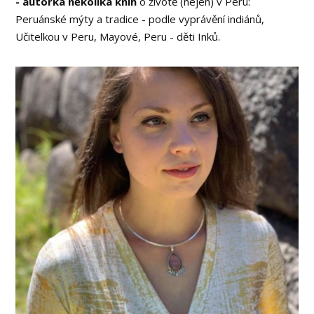
- autorka několika knih
o životě (nejen) v Peru:
Peruánské mýty a tradice - podle vyprávění indiánů,
Učitelkou v Peru, Mayové, Peru - děti Inků.