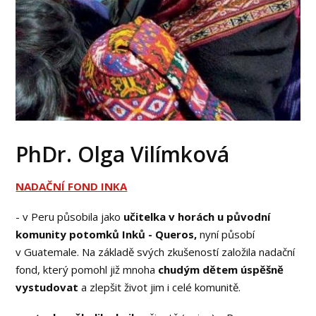
PhDr. Olga Vilímková
N
ADAČNÍ FOND INKA
- v Peru působila jako
učitelka v horách u původní
komunity potomků Inků - Queros,
nyní působí
v Guatemale. Na základě svých zkušeností založila nadační
fond, který pomohl již mnoha
chudým dětem úspěšně
vystudovat
a zlepšit život jim i celé komunitě.